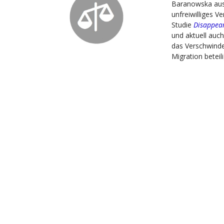
Baranowska aus
unfreiwilliges 
Studie
Disappea
und aktuell auc
das Verschwind
Migration beteili