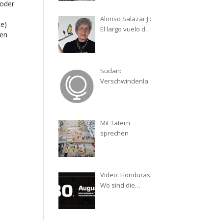
 oder
– ein Reisebericht
Alonso Salazar J.:
te)
El largo vuelo del
gen
cirirí. La ardua
lucha de una
madre por su hijo
desaparecido
Sudan:
Verschwindenlas
sen als
Kriegswaffe
Mit Tätern
sprechen
Video: Honduras:
Wo sind die
Verschwundenen
?