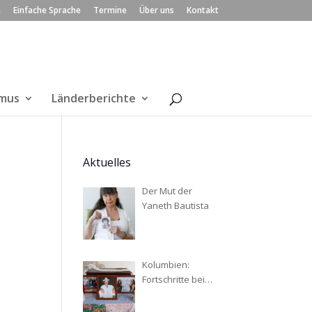
n
Einfache Sprache
Termine
Über uns
Kontakt
smus
Länderberichte
Aktuelles
Der Mut der
Yaneth Bautista
Kolumbien:
Fortschritte bei
der Suche nach
Verschwundenen