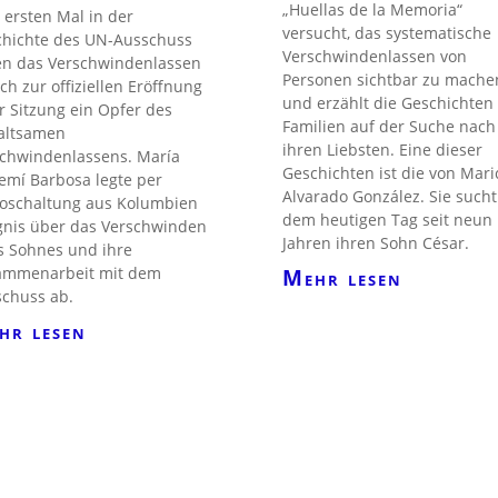
„Huellas de la Memoria“
ersten Mal in der
versucht, das systematische
chichte des UN-Ausschuss
Verschwindenlassen von
en das Verschwindenlassen
Personen sichtbar zu mache
ch zur offiziellen Eröffnung
und erzählt die Geschichten
r Sitzung ein Opfer des
Familien auf der Suche nach
altsamen
ihren Liebsten. Eine dieser
chwindenlassens. María
Geschichten ist die von Mari
mí Barbosa legte per
Alvarado González. Sie sucht
oschaltung aus Kolumbien
dem heutigen Tag seit neun
nis über das Verschwinden
Jahren ihren Sohn César.
s Sohnes und ihre
ammenarbeit mit dem
Mehr lesen
chuss ab.
hr lesen