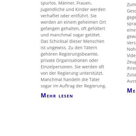
spurlos. Männer, Frauen,
Zum 
Jugendliche und Kinder werden
Ges
verhaftet oder entführt. Sie
geg
werden an einem geheimen Ort
spra
gefangen gehalten, oft gefoltert
eine
und manchmal sogar getötet.
gew
Das Schicksal dieser Menschen
Vers
ist ungewiss. Zu den Tätern
Nohe
gehören Regierungsbeamte,
Vide
private Organisationen oder
Zeug
Einzelpersonen. Sie werden oft
Ihre
von der Regierung unterstützt.
Zus
Manchmal handeln die Täter
Auss
sogar im Auftrag der Regierung.
Me
Mehr lesen