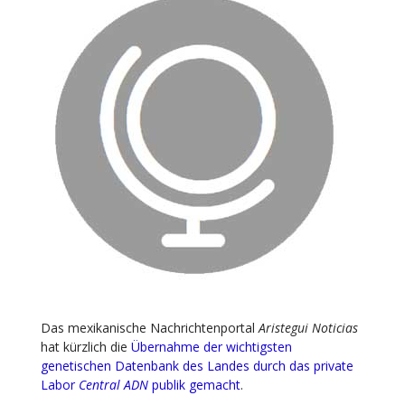
Das mexikanische Nachrichtenportal
Aristegui Noticias
hat kürzlich die
Übernahme der wichtigsten
genetischen Datenbank des Landes durch das private
Labor
Central ADN
publik gemacht
.