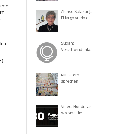
– ein Reisebericht
same
Alonso Salazar J.:
 um
El largo vuelo del
.
cirirí. La ardua
h
lucha de una
madre por su hijo
desaparecido
Sudan:
len.
Verschwindenlas
sen als
R)
Kriegswaffe
Mit Tätern
sprechen
Video: Honduras:
Wo sind die
Verschwundenen
?