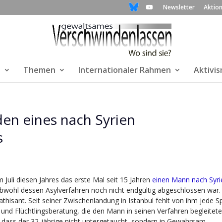
Newsletter
Aktio
n
Themen
Internationaler Rahmen
Aktivi
den eines nach Syrien
s
m Juli diesen Jahres das erste Mal seit 15 Jahren
einen Mann nach Syri
obwohl dessen Asylverfahren noch nicht endgültig abgeschlossen war.
athisant. Seit seiner Zwischenlandung in Istanbul fehlt von ihm jede S
 und Flüchtlingsberatung, die den Mann in seinen Verfahren begleitete
 dass der 32-jährige nicht untergetaucht, sondern in Gewahrsam