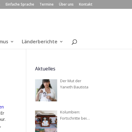
n
Einfache Sprache
Termine
Über uns
Kontakt
smus
Länderberichte
Aktuelles
Der Mut der
Yaneth Bautista
en
Kolumbien:
 Er
Fortschritte bei
pur.
der Suche nach
,
Verschwundenen