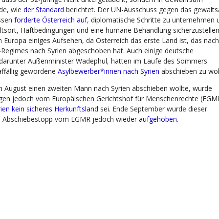
e, wie
der Standard
berichtet. Der UN-Ausschuss gegen das gewalt
ssen
forderte Österreich auf
, diplomatische Schritte zu unternehmen
ltsort, Haftbedingungen und eine humane Behandlung sicherzustellen
 in Europa einiges Aufsehen, da Österreich das erste Land ist, das nac
Regimes nach Syrien abgeschoben hat. Auch einige deutsche
, darunter Außenminister Wadephul, hatten im Laufe des Sommers
affällig gewordene
Asylbewerber*innen nach Syrien
abschieben zu wol
im August einen zweiten Mann nach Syrien abschieben wollte, wurde
ngen jedoch vom Europäischen Gerichtshof für Menschenrechte (EGM
rien kein sicheres Herkunftsland
sei. Ende September wurde dieser
 Abschiebestopp vom EGMR jedoch wieder
aufgehoben
.