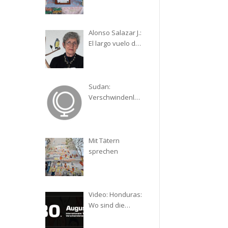
Verschwundenen
– ein Reisebericht
Alonso Salazar J.:
El largo vuelo del
cirirí. La ardua
lucha de una
madre por su hijo
desaparecido
Sudan:
Verschwindenlas
sen als
Kriegswaffe
Mit Tätern
sprechen
Video: Honduras:
Wo sind die
Verschwundenen
?