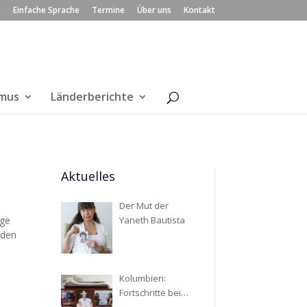
n
Einfache Sprache
Termine
Über uns
Kontakt
smus
Länderberichte
Aktuelles
Der Mut der
nge
Yaneth Bautista
rden
Kolumbien:
Fortschritte bei
der Suche nach